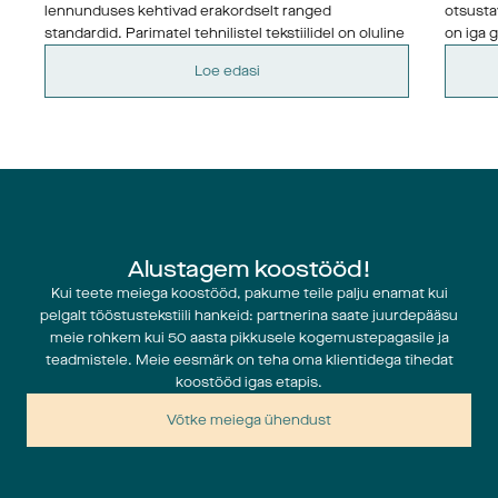
lennunduses kehtivad erakordselt ranged 
otsusta
standardid. Parimatel tehnilistel tekstiilidel on oluline 
on iga g
roll tootmiskatkestuste minimeerimisel ning 
Loe edasi
lõpptoodete ohutuse ja usaldusväärsuse tagamisel, 
kui kvaliteet või selle puudumine võib olla elu ja 
surma küsimus. 
Alustagem koostööd!
Kui teete meiega koostööd, pakume teile palju enamat kui
pelgalt tööstustekstiili hankeid: partnerina saate juurdepääsu
meie rohkem kui 50 aasta pikkusele kogemustepagasile ja
teadmistele. Meie eesmärk on teha oma klientidega tihedat
koostööd igas etapis.
Võtke meiega ühendust