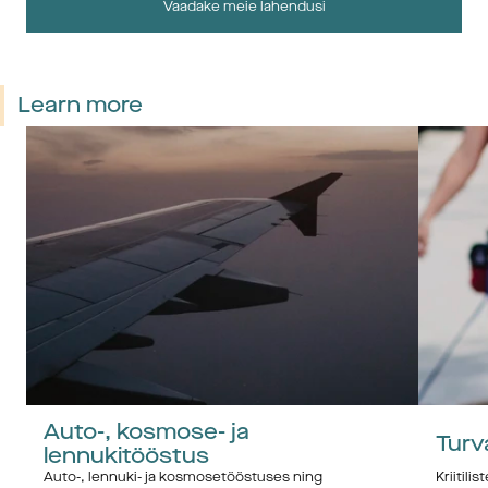
Vaadake meie lahendusi
Learn more
Auto-, kosmose- ja 
Turv
lennukitööstus
Auto-, lennuki- ja kosmosetööstuses ning 
Kriitili