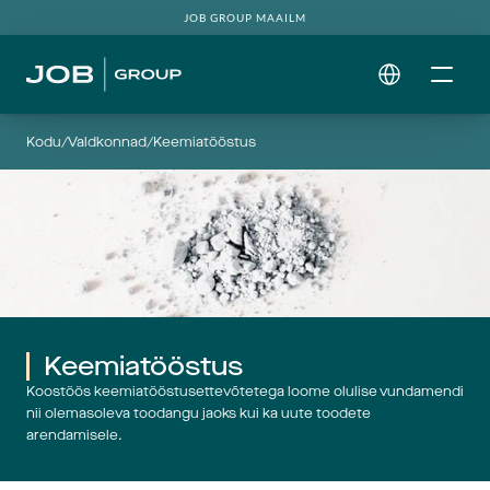
JOB GROUP MAAILM
Select Language
Kodu
/
Valdkonnad
/
Keemiatööstus
Keemiatööstus
Koostöös keemiatööstusettevõtetega loome olulise vundamendi
nii olemasoleva toodangu jaoks kui ka uute toodete
arendamisele.