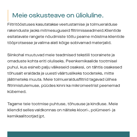
Meie oskusteave on ülioluline.
Filtritööstuses kasutatakse veetustamise ja tolmueralduse 
rakenduste jaoks mitmesuguseid filtrimisseadmeid.Klientide 
esitatavate rangete nõudmiste tõttu peame mõistma klientide 
tööprotsesse ja valima alati kõige sobivamad materjalid. 
Siinkohal muutuvad meie teadmised tekstiili toorainete ja 
omaduste kohta eriti oluliseks. Peenkemikaalide tootmisel 
puhul, kus esineb palju väikeseid osakesi, on tähtis osakesed 
tõhusalt eraldada ja uuesti väärtuslikeks toodeteks, mitte 
jäätmeteks muuta. Meie tolmueraldusfiltrid tagavad ülihea 
filtrimistulemuse, püüdes kinni ka mikromeetrist peenemad 
kübemed. 
Tagame teie tootmise puhtuse, tõhususe ja kindluse. Meie 
kliendid selles valdkonnas on näiteks kloori-, polümeeri- ja 
kemikaalitootjad jpt. 