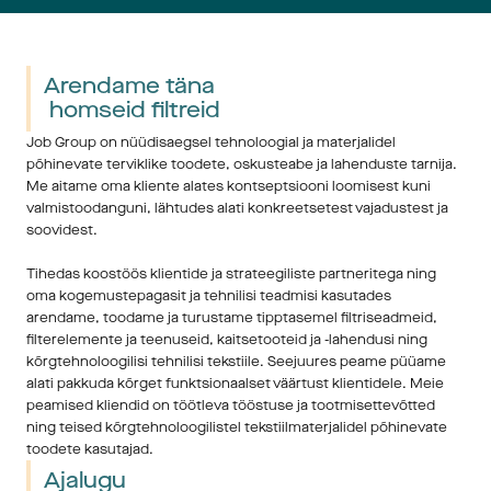
Arendame täna 
 homseid filtreid
Job Group on nüüdisaegsel tehnoloogial ja materjalidel
põhinevate terviklike toodete, oskusteabe ja lahenduste tarnija.
Me aitame oma kliente alates kontseptsiooni loomisest kuni
valmistoodanguni, lähtudes alati konkreetsetest vajadustest ja
soovidest.
Tihedas koostöös klientide ja strateegiliste partneritega ning
oma kogemustepagasit ja tehnilisi teadmisi kasutades
arendame, toodame ja turustame tipptasemel filtriseadmeid,
filterelemente ja teenuseid, kaitsetooteid ja -lahendusi ning
kõrgtehnoloogilisi tehnilisi tekstiile. Seejuures peame püüame
alati pakkuda kõrget funktsionaalset väärtust klientidele. Meie
peamised kliendid on töötleva tööstuse ja tootmisettevõtted
ning teised kõrgtehnoloogilistel tekstiilmaterjalidel põhinevate
toodete kasutajad.
Ajalugu