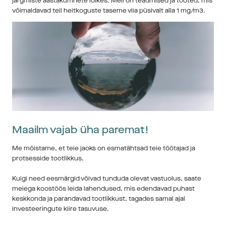
järgmiste aastakümnete lõikes. Meil on teadmised ja tooted, mis
võimaldavad teil heitkoguste taseme viia püsivalt alla 1 mg/m3.
1992: Nõelumistehnoloogia
Job investeeris kahe täisnõelumisliini, et olla võimeline valmistama 
ka nõelutud kangaid ja saada palju täiuslikumaks kangatarnijaks. Job 
on endiselt ainus Põhjamaade ettevõte, kellel on nii kudumismasin 
kui ka nõelumisvõimalused. Alates lõngast valmistatud kangast kuni 
valmis nõelvildideni.
Maailm vajab üha paremat!
1994: Kudumistehnoloogia
Kudumismasin automaatse pingega ja pöörleva trummli 
Me mõistame, et teie jaoks on esmatähtsad teie töötajad ja
murdmisega. Kaasaegne kudumismasin võimaldas saada parima 
protsesside tootlikkus.
võimaliku kanga kudumispuude jaoks raskete kangaste loomiseks.
1997: Automaatne õmblusliini tehnoloogia
Kuigi need eesmärgid võivad tunduda olevat vastuolus, saate
Esimene täielikult automatiseeritud õmblusliin – täna omab Job 
meiega koostöös leida lahendused, mis edendavad puhast
mitut sellist grupi sees – paigaldati Kinna tehasesse.
keskkonda ja parandavad tootlikkust, tagades samal ajal
investeeringute kiire tasuvuse.