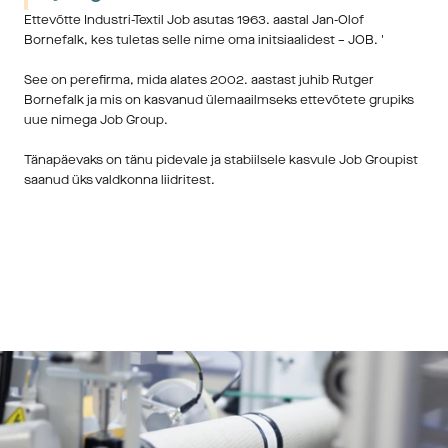
Ettevõtte Industri-Textil Job asutas 1963. aastal Jan-Olof
Bornefalk, kes tuletas selle nime oma initsiaalidest – JOB. '
See on perefirma, mida alates 2002. aastast juhib Rutger
Bornefalk ja mis on kasvanud ülemaailmseks ettevõtete grupiks
uue nimega Job Group.
Tänapäevaks on tänu pidevale ja stabiilsele kasvule Job Groupist
saanud üks valdkonna liidritest.