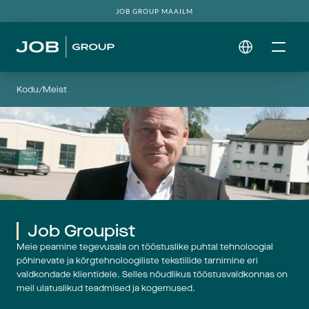
JOB GROUP MAAILM
Select Language
Kodu
/
Meist
Job Groupist
Meie peamine tegevusala on tööstuslike puhtal tehnoloogial
põhinevate ja kõrgtehnoloogiliste tekstiilide tarnimine eri
valdkondade klientidele. Selles nõudlikus tööstusvaldkonnas on
meil ulatuslikud teadmised ja kogemused.