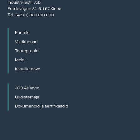
Industri-Textil Job
Fritslavägen 31, 511 57 Kinna
Tel. 
+46 (0) 320 210 200
Kontakt
Valdkonnad
Tootegrupid
Meist
2012: Kuumgaasi filtreerimise tehnoloogia
Job Group ehitas koos tolleaegsete partneritega suurima filtrühiku 
Kasulik teave
gaasistamisjaamas Lahti Energia juures. See oli verstapost raskete 
gaaside kõrgendatud temperatuuril filtreerimise maailmas.
2013: Omandamine Finsa , Hispaania
JOB Alliance
Ettevõte Finsa Terassas, Hispaanias liideti gruppi.  Loodi suhe 
Uudistemaja
perekonnaga Bandrinas. See pani JobGroupi olukorda, kus meie 
lõppkliendi teenindamiseks üle maailma olid olemas kaks 
Dokumendid ja sertifikaadid
kaasaegset kudumisvabrikut.