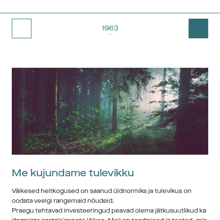
1963
1980
1992
2003
1980:
 Osteti Dornieri kudumismasin, mis tähistab esimest sammu 
2012
kaasaegse kudumise suunas.
2014
1986:
 Kuulikindla tehnoloogia.
2015
Tugevlike kaitsekangaste kudumine Twaroni kõrgtehnoloogilistest 
materjalidest oli Jobi jaoks suur samm edasi. See tähendas kõrgete 
2018
nõuete ja mitteühtegi läbikukkumist.
1988: CAD Laser lõikamistehnoloogia
Job oli esimene tekstiiliettevõte Euroopa põhjaosas, kes kasutas 
laserlõikurit, et lõigata alati õigesse mõõtu. See oli verstapost CAD-i 
– arvutipõhise disaini – jaoks ning tagas, et iga filtrikangas või 
kangatükk lõigati alati täpselt samamoodi. Toona oli käsitsi 
Me kujundame tulevikku
lõikamine standardiks.
Väikesed heitkogused on saanud üldnormiks ja tulevikus on
oodata veelgi rangemaid nõudeid.
Praegu tehtavad investeeringud peavad olema jätkusuutlikud ka