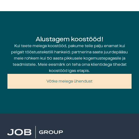
Alustagem koostööd!
2003: Rutger Bornefalk saab tegevjuhiks
Kui teete meiega koostööd, pakume teile palju enamat kui
Uus ajajärk Jobis algas Rutgeri poolt alustatud grupi 
pelgalt tööstustekstiili hankeid: partnerina saate juurdepääsu
laienemistöödega. See oli grupi laienemise verstapost, mis on 
meie rohkem kui 50 aasta pikkusele kogemustepagasile ja
sellest ajast alates tõestust leidnud.
teadmistele. Meie eesmärk on teha oma klientidega tihedat
2004: Rühma laienemise algus
koostööd igas etapis.
55–60 miljonit Rootsi krooni käivet; otsus kasvada – uueks 
eesmärgiks on seatud 300 miljoni Rootsi krooni suurune käive. 
Võtke meiega ühendust
Rühma algus.
2005: Töö Soomes asutatud
Soome kontor asutati ja algas ajajärk, mil oldi täisintegreeritud 
tootja täielike filtreerimistehaste jaoks. Job on varem müünud 
filtreerimistehaseid, kuid see oli tohutu edasiminek, luues oma 
lahenduse, mis oli nullipunktidest alates kavandatud – terasest ja 
kiust – osakeste heitmete õhkuheitest.