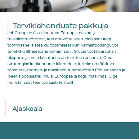
Terviklahenduste pakkuja
JobGroup on üks vähestest Euroopa masina- ja
2018
tekstiiliettevõtetest, kus ettevõtte sees leiab aset kogu
tootmisahel alates kiu tootmisest kuni valmistoodangu või
 2015–2017
tervikliku filtriseadme valmimiseni. Grupis töötab arvukalt
 2014
eksperte ja meie käsutuses on tohutud ressursid. Oma
 2012–2013
strateegias keskendume klientidele, kelleks on töötleva
tööstuse, tootmis- ja masinaehitusettevõtted Põhjamaades ja
 2003–2005
Ibeeria poolsaarel, mujal Euroopas ja kogu maailmas. Olge
 1992–1997
mureta, sest teie töö saab tehtud!
 1980–1988
1963
Ajaskaala