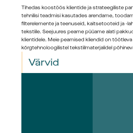
Tihedas koostöös klientide ja strateegiliste p
tehnilisi teadmisi kasutades arendame, toodame
filterelemente ja teenuseid, kaitsetooteid ja -lah
tekstiile. Seejuures peame püüame alati pakkud
klientidele. Meie peamised kliendid on töötleva
kõrgtehnoloogilistel tekstiilmaterjalidel põhin
Värvid