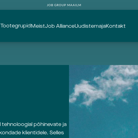
JOB GROUP MAAILM
Tootegrupid
d
Meist
Job Alliance
Uudistemaja
Kontakt
 tehnoloogial põhinevate ja
dkondade klientidele. Selles