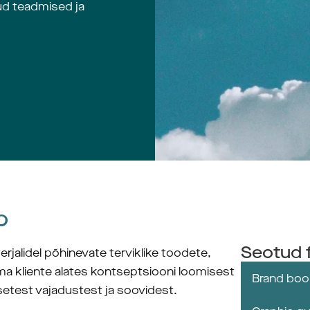
ud teadmised ja
p
Seotud f
jalidel põhinevate terviklike toodete, 
a kliente alates kontseptsiooni loomisest 
Brand boo
setest vajadustest ja soovidest. 