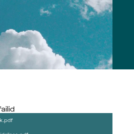
ailid
k.pdf