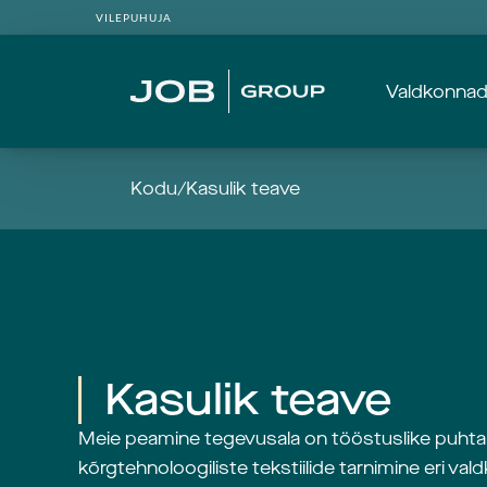
VILEPUHUJA
Valdkonna
Kodu
/
Kasulik teave
Kasulik teave
Meie peamine tegevusala on tööstuslike puhtal
kõrgtehnoloogiliste tekstiilide tarnimine eri val