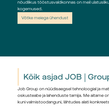
nõudlikus tööstusvaldkonnas on meil ulatuslik
kogemused.
Võtke meiega ühendust
Kõik asjad JOB | Grou
Job Group on nüüdisaegsel tehnoloogial ja mater
oskusteabe ja lahenduste tarnija. Me aitame om
kuni valmistoodanguni, lähtudes alati konkreet