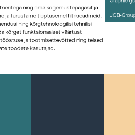
Graphic gu
artneritega ning oma kogemustepagasit ja 
JOB-Group
 ja turustame tipptasemel filtriseadmeid, 
endusi ning kõrgtehnoloogilisi tehnilisi 
a kõrget funktsionaalset väärtust 
 tööstuse ja tootmisettevõtted ning teised 
evate toodete kasutajad.