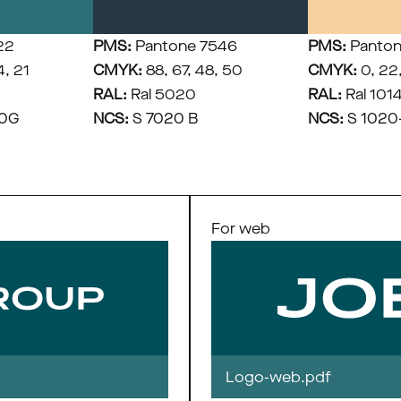
22
PMS:
 Pantone 7546
PMS:
 Panto
4, 21
CMYK:
 88, 67, 48, 50
CMYK:
 0, 22
RAL:
 Ral 5020
RAL:
 Ral 101
40G
NCS:
 S 7020 B
NCS:
 S 102
For web
Logo-web.pdf