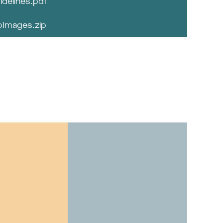
idelines.pdf
Images.zip