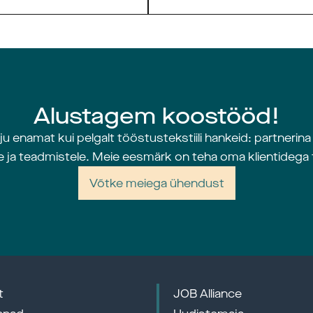
Alustagem koostööd!
u enamat kui pelgalt tööstustekstiili hankeid: partneri
ja teadmistele. Meie eesmärk on teha oma klientidega 
Võtke meiega ühendust
t
JOB Alliance