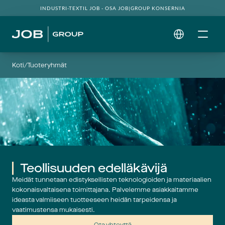
INDUSTRI-TEXTIL JOB - OSA JOB|GROUP KONSERNIA
Select Language
Koti
/
Tuoteryhmät
Teollisuuden edelläkävijä
Meidät tunnetaan edistyksellisten teknologioiden ja materiaalien
kokonaisvaltaisena toimittajana. Palvelemme asiakkaitamme
ideasta valmiiseen tuotteeseen heidän tarpeidensa ja
vaatimustensa mukaisesti.
Ota yhteyttä