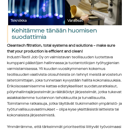
Tekniikka
Varaosat
Kehitämme tänään huomisen 
suodattimia
Cleantech filtration, total systems and solutions – make sure 
that your production is efficient and clean!
Industri-Textil Job Oy on valmistavan teollisuuden luotettava 
kumppani päästöjen hallinnassa ja tuotantotilojen työhygienian 
varmistamisessa. Yli kuuden vuosikymmenen kokemus 
teollisuuden vaativista olosuhteista on tehnyt meistä arvostetun 
laitetoimittajan, joka tunnetaan kyvystään hallita kokonaisuuksia. 
Erikoisosaamisemme kattaa edistykselliset suodatusratkaisut, 
pölynhallintajärjestelmät ja räätälöidyt järjestelmät, jotka tukevat 
asiakkaidemme tuotannon tehokkuutta ja turvallisuutta. 
Toimitamme ratkaisuja, jotka täyttävät tiukimmatkin ympäristö- ja 
työturvallisuusvaatimukset – olipa kyse yksittäisistä laitteista tai 
kokonaisista järjestelmistä.
Ymmärrämme, että tärkeimmät prioriteettisi liittyvät työvoimaasi 