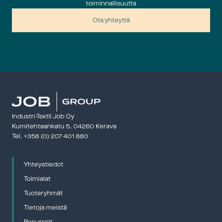
toiminnallisuutta
Ota yhteyttä
Industri-Textil Job Oy
Kumitehtaankatu 5, 04260 Kerava 
Tel. 
+358 (0) 207 401 880
Yhteystiedot
Toimialat
Tuoteryhmät
Tietoja meistä
Resurssit