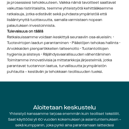
ja prosessiesi tehokkuuteen. Vaikka nämä tavoitteet saattavat 
vaikuttaa ristiriitaisilta, teemme yhteistyötä kehittääksemme 
ratkaisuja, jotka edistävät sekä puhdasta ympäristöä että 
lisääntynyttä tuottavuutta, samalla varmistaen nopean 
palautuksen investoinnista.
Tulevaisuus on täällä
Ratkaisuissamme voidaan keskittyä seuraaviin osa-alueisiin: • 
Tuotevirtojen laadun parantaminen • Päästöjen tehokas hallinta • 
Arvokkaiden pienpartikkelien talteenotto • Tuotantotilojen 
hygienia ja siisteys • Räjähdysvaarallisuuden vähentäminen 
Toimitamme innovatiivisia ja mittatarkkoja järjestelmiä, jotka 
parantavat tuotannon laatua, turvallisuutta ja ympäristön 
puhtautta – kestävän ja tehokkaan teollisuuden tueksi.
Aloitetaan keskustelu
Yhteistyö kanssamme tarjoaa enemmän kuin teolliset tekstiilit.
Saat käyttöösi yli 60 vuoden kokemuksen ja asiantuntemuksen –
sekä kumppanin, joka pyrkii aina parantamaan laitteidesi