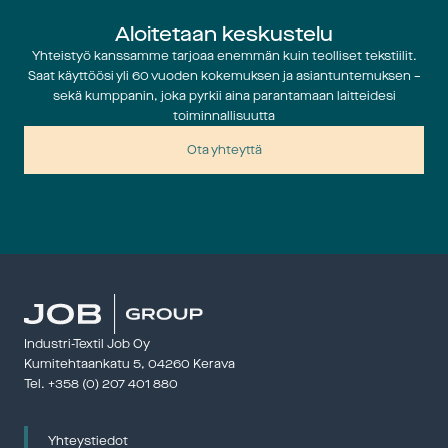
Aloitetaan keskustelu
Yhteistyö kanssamme tarjoaa enemmän kuin teolliset tekstiilit.
Saat käyttöösi yli 60 vuoden kokemuksen ja asiantuntemuksen –
sekä kumppanin, joka pyrkii aina parantamaan laitteidesi
toiminnallisuutta
Ota yhteyttä
Industri-Textil Job Oy
Kumitehtaankatu 5, 04260 Kerava 
Tel. 
+358 (0) 207 401 880
Yhteystiedot