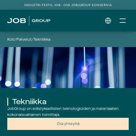
INDUSTRI-TEXTIL JOB - OSA JOB|GROUP KONSERNIA
Select Language
Koti
/
Palvelut
/
Tekniikka
Tekniikka
JobGroup on edistyksellisten teknologioiden ja materiaalien
kokonaisvaltainen toimittaja.
Ota yhteyttä