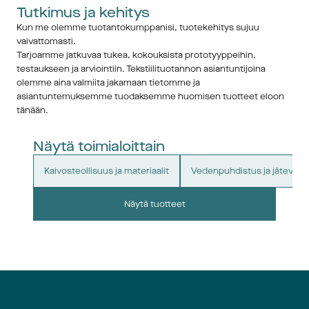
Tutkimus ja kehitys
Kun me olemme tuotantokumppanisi, tuotekehitys sujuu 
vaivattomasti. 
Tarjoamme jatkuvaa tukea, kokouksista prototyyppeihin, 
testaukseen ja arviointiin. Tekstiilituotannon asiantuntijoina 
olemme aina valmiita jakamaan tietomme ja 
asiantuntemuksemme tuodaksemme huomisen tuotteet eloon 
tänään.
Näytä toimialoittain
Kaivosteollisuus ja materiaalit
Vedenpuhdistus ja jätevede
Näytä tuotteet