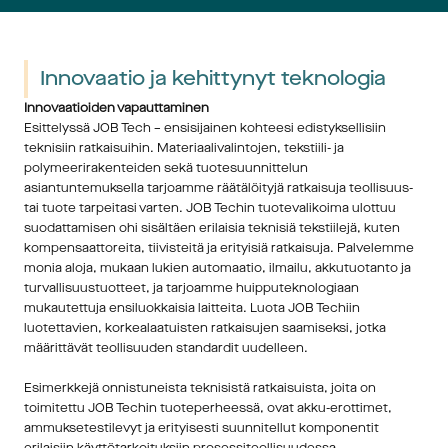
Innovaatio ja kehittynyt teknologia
Innovaatioiden vapauttaminen 
Esittelyssä JOB Tech – ensisijainen kohteesi edistyksellisiin 
teknisiin ratkaisuihin. Materiaalivalintojen, tekstiili- ja 
polymeerirakenteiden sekä tuotesuunnittelun 
asiantuntemuksella tarjoamme räätälöityjä ratkaisuja teollisuus- 
tai tuote tarpeitasi varten. JOB Techin tuotevalikoima ulottuu 
suodattamisen ohi sisältäen erilaisia teknisiä tekstiilejä, kuten 
kompensaattoreita, tiivisteitä ja erityisiä ratkaisuja. Palvelemme 
monia aloja, mukaan lukien automaatio, ilmailu, akkutuotanto ja 
turvallisuustuotteet, ja tarjoamme huipputeknologiaan 
mukautettuja ensiluokkaisia laitteita. Luota JOB Techiin 
luotettavien, korkealaatuisten ratkaisujen saamiseksi, jotka 
määrittävät teollisuuden standardit uudelleen.
Esimerkkejä onnistuneista teknisistä ratkaisuista, joita on 
toimitettu JOB Techin tuoteperheessä, ovat akku-erottimet, 
ammuksetestilevyt ja erityisesti suunnitellut komponentit 