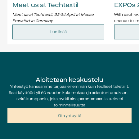
Meet us at Techtextil
EXPOs 
Meet us at Techtextil, 22-24 April at Messe 
With each exp
Frankfort in Germany
chance to im
Contact us at 
job@jobgroup.se
 and we will 
of innovation,
Lue lisää
arrange a meeting.
Whether you'
starting out 
something fo
events.
Expos
Aloitetaan keskustelu
Yhteistyö kanssamme tarjoaa enemmän kuin teolliset tekstiilit.
Saat käyttöösi yli 60 vuoden kokemuksen ja asiantuntemuksen –
sekä kumppanin, joka pyrkii aina parantamaan laitteidesi
Techtextil 
toiminnallisuutta
22 – 24 Ap
Ota yhteyttä
——————