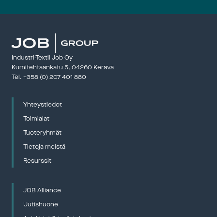
Panndagar
28 – 29 Ap
Panndagar
kraftföre
——————
Industri-Textil Job Oy
Kumitehtaankatu 5, 04260 Kerava 
Tel. 
+358 (0) 207 401 880
Yhteystiedot
Gjuteridag
12 – 13 Ma
Toimialat
Gjuterida
Tuoteryhmät
Gjuterifö
——————
Tietoja meistä
Resurssit
JOB Alliance
The Northe
Uutishuone
20 – 21 M
——————