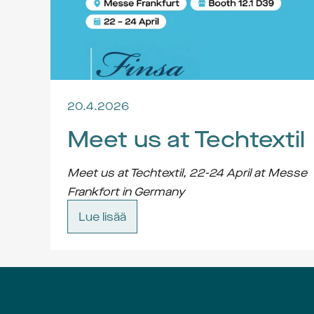
20.4.2026
Meet us at Techtextil
Meet us at Techtextil, 22-24 April at Messe 
Frankfort in Germany
Contact us at 
job@jobgroup.se
 and we will 
Lue lisää
arrange a meeting.