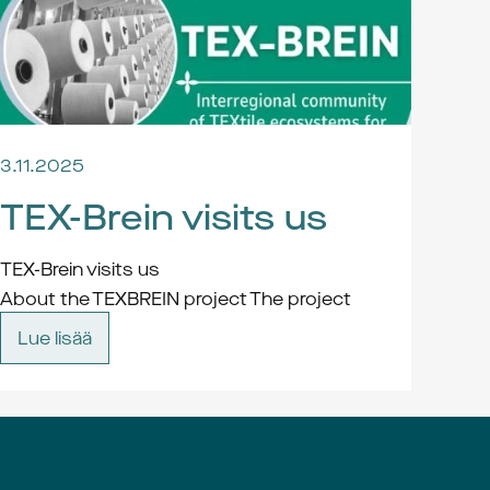
3.11.2025
TEX-Brein visits us
TEX-Brein visits us
About the TEXBREIN project The project 
aims to help companies and organisations 
Lue lisää
in the textile industry in Europe to become 
better at developing new ideas and 
solutions together. It also aims to build and 
strengthen innovative and resilient value 
chains, support the circular transition in 