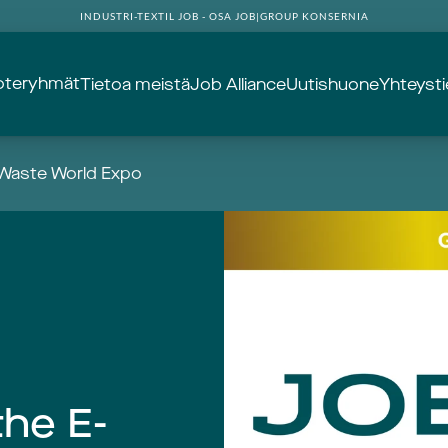
INDUSTRI-TEXTIL JOB - OSA JOB|GROUP KONSERNIA
oteryhmät
Tietoa meistä
Job Alliance
Uutishuone
Yhteyst
-Waste World Expo
the E-