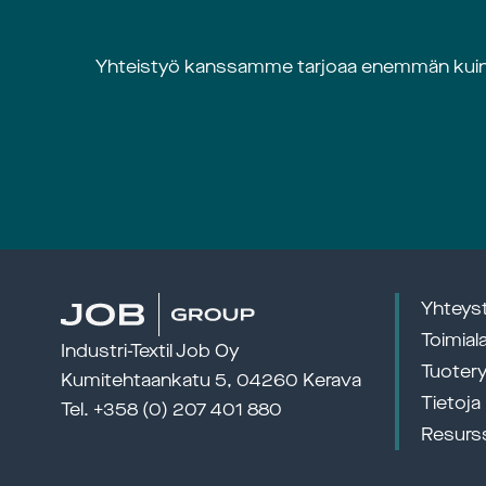
Yhteistyö kanssamme tarjoaa enemmän kuin te
Yhteys
Toimial
Industri-Textil Job Oy
Tuoter
Kumitehtaankatu 5, 04260 Kerava 
Tietoja
Tel. 
+358 (0) 207 401 880
Resurss