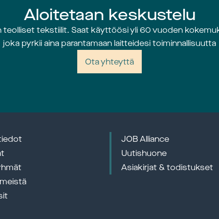
Expos
Aloitetaan keskustelu
olliset tekstiilit. Saat käyttöösi yli 60 vuoden koke
joka pyrkii aina parantamaan laitteidesi toiminnallisuutta
Ota yhteyttä
Techtextil - 
Read more
22 – 24 April, Frankfurt
——————————————
tiedot
JOB Alliance
at
Uutishuone
Panndagarna - 
Read more
yhmät
Asiakirjat & todistukset
28 – 29 April, Halmstad
 meistä
Panndagarna 2026 - VoK – Värme & 
it
kraftföreningen
——————————————