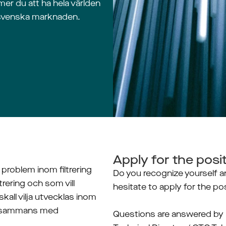
r du att ha hela världen
 svenska marknaden.
Apply for the posi
problem inom filtrering 
Do you recognize yourself a
rering och som vill 
hesitate to apply for the pos
kall vilja utvecklas inom 
illsammans med 
Questions are answered by 