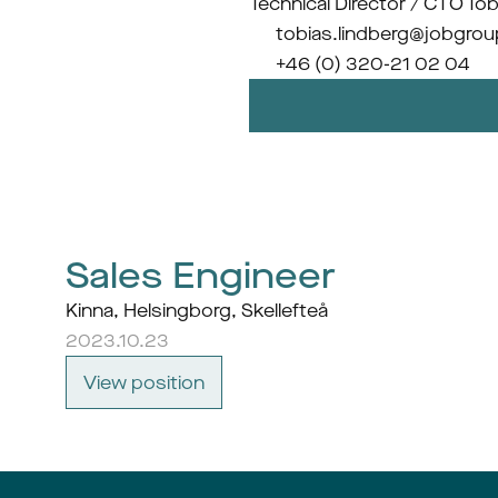
Technical Director / CTO To
tobias.lindberg@jobgrou
+46 (0) 320-21 02 04
Sales Engineer
Kinna, Helsingborg, Skellefteå
2023.10.23
View position