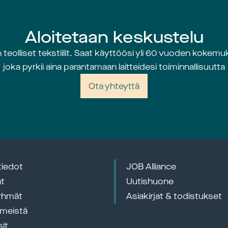
Aloitetaan keskustelu
olliset tekstiilit. Saat käyttöösi yli 60 vuoden koke
joka pyrkii aina parantamaan laitteidesi toiminnallisuutta
Ota yhteyttä
tiedot
JOB Alliance
at
Uutishuone
yhmät
Asiakirjat & todistukset
 meistä
it