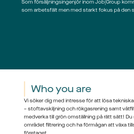
Som försäljningsingenjör inom Job|Group komme
som arbetsfält men med starkt fokus på den
Who you are
Vi söker dig med intresse för att lösa tekniska 
– stoftavskiljning och rökgasrening samt våtfilt
medverka till grön omställning på rätt sätt! Du s
området filtrering och ha förmågan att växa t
företaget.