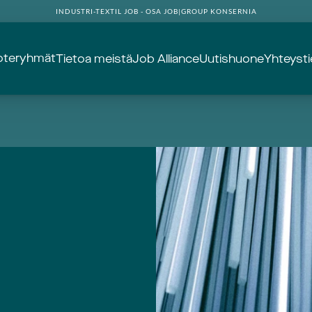
INDUSTRI-TEXTIL JOB - OSA JOB|GROUP KONSERNIA
oteryhmät
Tietoa meistä
Job Alliance
Uutishuone
Yhteyst