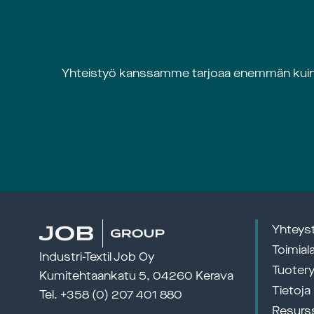
Yhteistyö kanssamme tarjoaa enemmän kuin te
Yhteys
Toimial
Industri-Textil Job Oy
Tuoter
Kumitehtaankatu 5, 04260 Kerava 
Tietoja
Tel. 
+358 (0) 207 401 880
Resurss