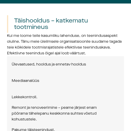
Täishooldus – katkematu 
tootmineus
Kui me loome teile kasumliku lahenduse, on teenindusaspekt 
oluline. Tänu meie üleilmsele organisatsioonile suudame tagada 
teie kõikidele tootmisrajatistele efektiivse teeninduskava. 
Efektiivne teenindus õigel ajal loob väärtust.
Ülevaatused, hooldus ja ennetav hooldus
Meediaanalüüs
Lekkekontroll.
Remont ja renoveerimine – peame järjest enam 
pöörama tähelepanu keskkonna suhtes võetud 
kohustustele.
Pakume täisteenindust.