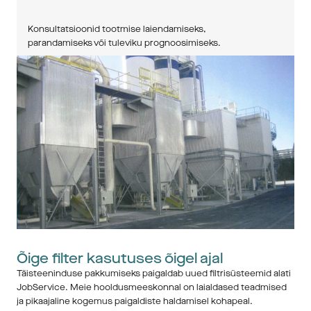
Konsultatsioonid tootmise laiendamiseks, 
parandamiseks või tuleviku prognoosimiseks.
Õige filter kasutuses õigel ajal
Täisteeninduse pakkumiseks paigaldab uued filtrisüsteemid alati 
JobService. Meie hooldusmeeskonnal on laialdased teadmised 
ja pikaajaline kogemus paigaldiste haldamisel kohapeal.