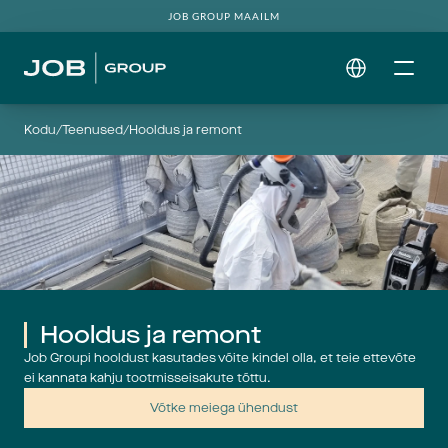
JOB GROUP MAAILM
Select Language
Kodu
/
Teenused
/
Hooldus ja remont
Hooldus ja remont
Job Groupi hooldust kasutades võite kindel olla, et teie ettevõte
ei kannata kahju tootmisseisakute tõttu.
Võtke meiega ühendust