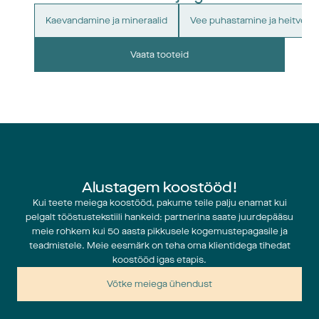
Kaevandamine ja mineraalid
Vee puhastamine ja heitvee 
Vaata tooteid
Alustagem koostööd!
Kui teete meiega koostööd, pakume teile palju enamat kui
pelgalt tööstustekstiili hankeid: partnerina saate juurdepääsu
meie rohkem kui 50 aasta pikkusele kogemustepagasile ja
teadmistele. Meie eesmärk on teha oma klientidega tihedat
koostööd igas etapis.
Võtke meiega ühendust