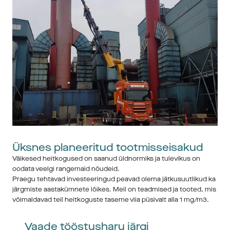
Üksnes planeeritud tootmisseisakud
Väikesed heitkogused on saanud üldnormiks ja tulevikus on 
oodata veelgi rangemaid nõudeid. 
Praegu tehtavad investeeringud peavad olema jätkusuutlikud ka 
järgmiste aastakümnete lõikes. Meil on teadmised ja tooted, mis 
võimaldavad teil heitkoguste taseme viia püsivalt alla 1 mg/m3.
Vaade tööstusharu järgi