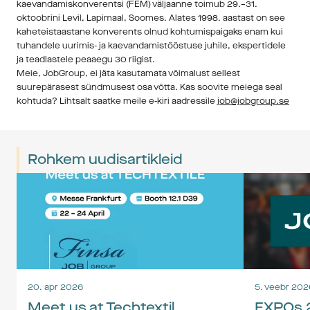
kaevandamiskonverentsi (FEM) väljaanne toimub 29.–31. 
oktoobrini Levil, Lapimaal, Soomes. Alates 1998. aastast on see 
kaheteistaastane konverents olnud kohtumispaigaks enam kui 
tuhandele uurimis- ja kaevandamistööstuse juhile, ekspertidele 
ja teadlastele peaaegu 30 riigist.
Meie, JobGroup, ei jäta kasutamata võimalust sellest 
suurepärasest sündmusest osa võtta. Kas soovite meiega seal 
kohtuda? Lihtsalt saatke meile e-kiri aadressile 
job@jobgroup.se
Rohkem uudisartikleid
20. apr 2026
5. veebr 202
Meet us at Techtextil
EXPOs 