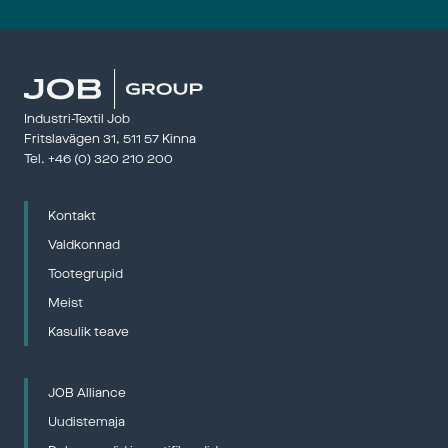
28 – 29 Ap
Panndagar
kraftföre
——————
Industri-Textil Job
Fritslavägen 31, 511 57 Kinna
Tel. 
+46 (0) 320 210 200
Gjuteridag
Kontakt
12 – 13 Ma
Gjuterida
Valdkonnad
Gjuterifö
Tootegrupid
——————
Meist
Kasulik teave
The Northe
JOB Alliance
20 – 21 M
Uudistemaja
——————