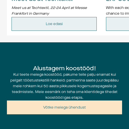
Meet us at Techtextil, 22-24 April at Messe 
With each exp
Frankfort in Germany
chance to im
Contact us at 
job@jobgroup.se
 and we will 
of innovation,
Loe edasi
arrange a meeting.
Whether you'
starting out 
something fo
events.
Expos
Alustagem koostööd!
Kui teete meiega koostööd, pakume teile palju enamat kui
pelgalt tööstustekstiili hankeid: partnerina saate juurdepääsu
meie rohkem kui 50 aasta pikkusele kogemustepagasile ja
Techtextil 
teadmistele. Meie eesmärk on teha oma klientidega tihedat
22 – 24 Ap
koostööd igas etapis.
——————
Võtke meiega ühendust
Panndagar