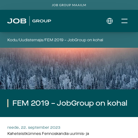
JOB GROUP MAAILM
Select Language
Kodu
/
Uudistemaja
/
FEM 2019 – JobGroup on kohal
FEM 2019 – JobGroup on kohal
reede, 22. september 2023
Kaheteistkümnes Fennoskandia uurimis- ja 