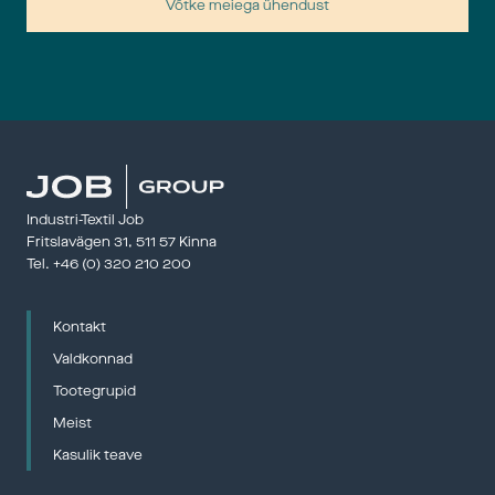
Võtke meiega ühendust
Panndagar
28 – 29 Ap
Panndagar
kraftföre
——————
Industri-Textil Job
Fritslavägen 31, 511 57 Kinna
Tel. 
+46 (0) 320 210 200
Gjuteridag
Kontakt
12 – 13 Ma
Gjuterida
Valdkonnad
Gjuterifö
Tootegrupid
——————
Meist
Kasulik teave